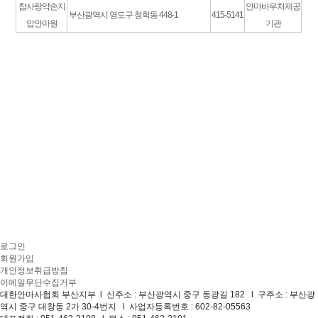
참사랑약손지
안마바우처제공
부산광역시 영도구 청학동 448-1
415-5141
압안마원
기관
로그인
회원가입
개인정보취급방침
이메일무단수집거부
대한안마사협회 부산지부 l 신주소 : 부산광역시 중구 동광길 182 l 구주소 : 부산광
역시 중구 대창동 2가 30-4번지 l 사업자등록번호 : 602-82-05563