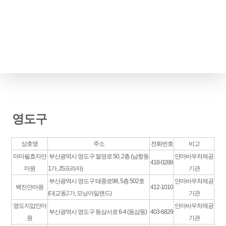
영도구
상호명
주소
전화번호
비고
마마필효자안
부산광역시 영도구 절영로 50, 2층 (남항동
안마바우처제공
418-0288
마원
1가, JS프라자)
기관
부산광역시 영도구 태종로98, 5층 502호
안마바우처제공
백진안마원
412-1010
(대교동
2
가,
모닝아일랜드)
기관
영도지압안마
안마바우처제공
부산광역시 영도구 동삼서로 6-4 (동삼동)
403-6829
원
기관