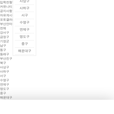
사상구
입학전형안내
커뮤니티
사하구
공지사항
서구
자유게시판
포토갤러리
수영구
부산안마원 소개
전체
연제구
강서구
영도구
금정구
기장군
중구
남구
동구
해운대구
동래구
부산진구
북구
사상구
사하구
서구
수영구
연제구
영도구
중구
해운대구