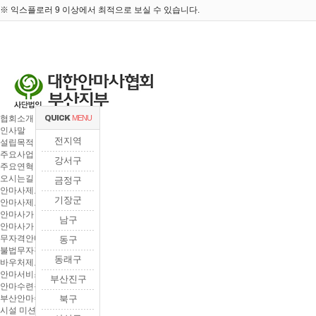
※ 익스플로러 9 이상에서 최적으로 보실 수 있습니다.
협회소개
MENU
QUICK
인사말
전지역
설립목적
주요사업
강서구
주요연혁
오시는길
금정구
안마사제도
기장군
안마사제도란
안마사가 하는 일
남구
안마사가 되는 과정
무자격안마행위
동구
불법무자격 안마행위란
동래구
바우처제도
안마서비스바우처제도
부산진구
안마수련원소개
부산안마수련원소개
북구
시설 미션 비전